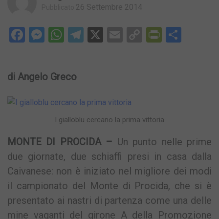
26 Settembre 2014
Pubblicato
Facebook
Messenger
WhatsApp
Telegram
X
Email
Copy
PrintFri
Condi
Link
di Angelo Greco
I gialloblu cercano la prima vittoria
MONTE DI PROCIDA –
Un punto nelle prime
due giornate, due schiaffi presi in casa dalla
Caivanese: non è iniziato nel migliore dei modi
il campionato del Monte di Procida, che si è
presentato ai nastri di partenza come una delle
mine vaganti del girone A della Promozione