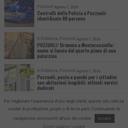
Pozzuoli
Agosto 7, 2026
Controlli della Polizia a Pozzuoli:
identificate 88 persone
In Evidenza
Pozzuoli
Agosto 7, 2026
POZZUOLI/ Dramma a Monterusciello:
uomo si lancia dal quarto piano di una
palazzina
In Evidenza
Pozzuoli
Agosto 7, 2026
Pozzuoli, posta e pacchi per i cittadini
con abitazioni inagibili: attivati servizi
dedicati
Per migliorare l'esperienza d'uso degli utenti, questo sito utilizza
cookie di profilazione, propri o di terze parti. Continuando la
navigazione acconsenti all'uso dei cookie.
Accetto
CronacaFlegrea testata giornalistica - aut. Tribunale di Napoli n. 34 del
23/05/2012.
Info e Contatti
Come usiamo i cookie