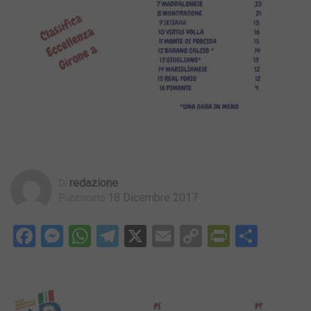
Redazione
Di
18 Dicembre 2017
Pubblicato
Facebook
Messenger
WhatsApp
Telegram
X
Email
Copy
PrintFri
Condi
Link