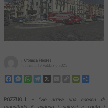
Cronaca Flegrea
Di
19 Febbraio 2025
Pubblicato
Facebook
Messenger
WhatsApp
Telegram
X
Email
Copy
PrintFri
Condi
Link
POZZUOLI –
“
Se arriva una scossa di
magnitudo 5, cadono i palazzi e conto i