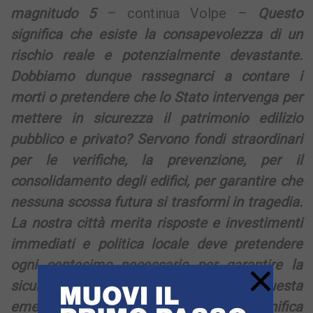
magnitudo 5
– continua Volpe –
Questo
significa che esiste la consapevolezza di un
rischio reale e potenzialmente devastante.
Dobbiamo
dunque rassegnarci a contare i
morti o pretendere che lo Stato intervenga per
mettere in sicurezza
il patrimonio edilizio
pubblico e privato? Servono fondi straordinari
per le verifiche, la prevenzione,
per il
consolidamento degli edifici, per garantire che
nessuna scossa futura si trasformi in tragedia.
La nostra città merita risposte e investimenti
immediati e politica locale deve pretendere
×
ogni
centesimo necessario per garantire la
sicurezza dei cittadini. Lasciare che questa
emergenza si
trascini senza soluzioni significa