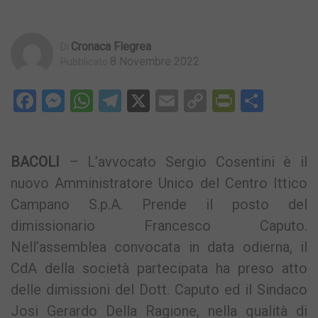
Cronaca Flegrea
Di
8 Novembre 2022
Pubblicato
Facebook
Messenger
WhatsApp
Telegram
X
Email
Copy
PrintFri
Condi
Link
BACOLI
– L’avvocato Sergio Cosentini è il
nuovo Amministratore Unico del Centro Ittico
Campano S.p.A. Prende il posto del
dimissionario Francesco Caputo.
Nell’assemblea convocata in data odierna, il
CdA della società partecipata ha preso atto
delle dimissioni del Dott. Caputo ed il Sindaco
Josi Gerardo Della Ragione, nella qualità di