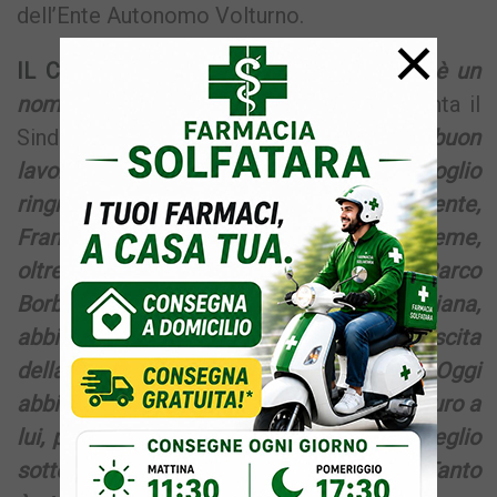
dell’Ente Autonomo Volturno.
×
IL COMMENTO
– «
L’avvocato Cosentini è un
nome di alto profilo e spessore
– racconta il
Sindaco Della Ragione –
Auguro a lui buon
lavoro. Abbiamo tanto da fare. Voglio
ringraziare l’amministratore unico uscente,
Francesco Caputo, per il lavoro svolto. Insieme,
oltre a valorizzare il patrimonio del Parco
Borbonico, con la Casina Vanvitelliana,
abbiamo completato l’iter per la fuoriuscita
della società dallo stato di liquidazione. Oggi
abbiamo riportato la società in bonis. Auguro a
lui, professionista capace e perbene, il meglio
sotto il profilo professionale e personale. Tanto