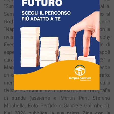
“Summer Jamboree” Festival di Senigallia.
Sempre nel 2023 vince il secondo premio al
Gothenburg Street Photo Festival con la serie
“Napolism”; ed è chiamata a collaborare con la
rivista internazionale di street photography
Eyeshot Magazine per condurre una serie di
esperienze fotografiche organizzate a Napoli
durante la mostra “Eyeshot Open Call 2023” a
Magazzini Fotografici. Nello stesso anno esce
un articolo su di lei sulla rivista Il Fotografo;
mentre nel 2024 il suo nome appare sulla
rivista Fotocult.it tra 5 maestri della fotografia
di strada (assieme a Martin Parr, Stefano
Mirabella, Eolo Perfido e Gabriele Galimberti).
Nel 2024 pubblica la sua prima Zine con la