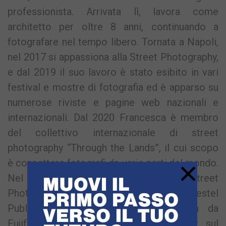
professionista. Arrivata lì, lavora come
architetto per oltre 8 anni, continuando a
fotografare nel tempo libero. Tornata a Napoli,
nel 2017 si appassiona alla Street Photography,
e dal 2019 il suo lavoro è stato esibito in vari
festival e mostre di fotografia ed è apparso su
numerose riviste e pagine web nazionali e
internazionali. Dal 2020 Francesca è membro
del collettivo internazionale di street
photography “Through the Lands”, il cui scopo
×
è connettere fotografi da varie parti del mondo.
Nel 2021 appare tra le 100 “Women Street
Photographers” nel libro edito da Prestel
Publishing. Nel 2023 viene contattata da
Fujifilm Italia per narrare una X-Story sul