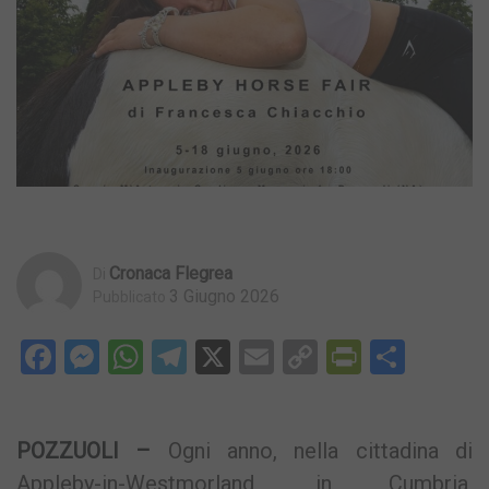
Cronaca Flegrea
Di
3 Giugno 2026
Pubblicato
Facebook
Messenger
WhatsApp
Telegram
X
Email
Copy
PrintFri
Condi
Link
POZZUOLI –
Ogni anno, nella cittadina di
Appleby-in-Westmorland, in Cumbria,