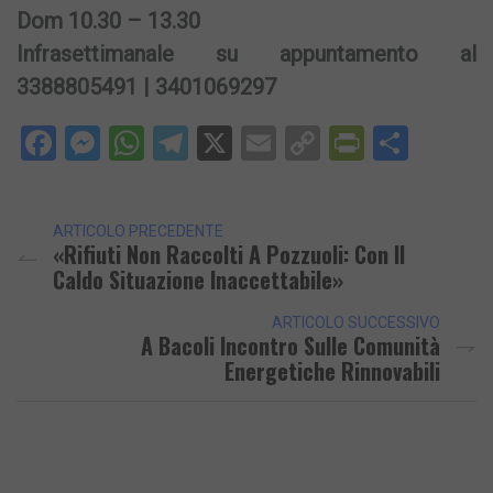
Dom 10.30 – 13.30
Infrasettimanale su appuntamento al
3388805491 | 3401069297
Facebook
Messenger
WhatsApp
Telegram
X
Email
Copy
PrintFri
Condi
Link
ARTICOLO PRECEDENTE
«Rifiuti Non Raccolti A Pozzuoli: Con Il
Caldo Situazione Inaccettabile»
ARTICOLO SUCCESSIVO
A Bacoli Incontro Sulle Comunità
Energetiche Rinnovabili