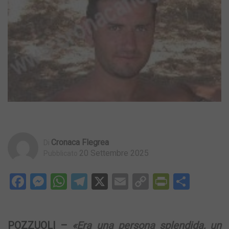
Cronaca Flegrea
Di
20 Settembre 2025
Pubblicato
Facebook
Messenger
WhatsApp
Telegram
X
Email
Copy
PrintFri
Condi
Link
POZZUOLI –
«Era una persona splendida, un