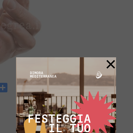
×
y
rintFriendly
Condividi
k