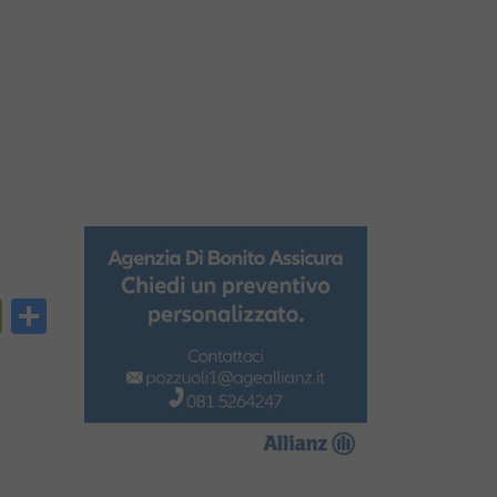
py
PrintFriendly
Condividi
nk