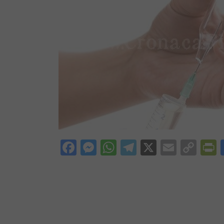
Facebook
Messenger
WhatsApp
Telegram
X
Email
Cop
P
Lin