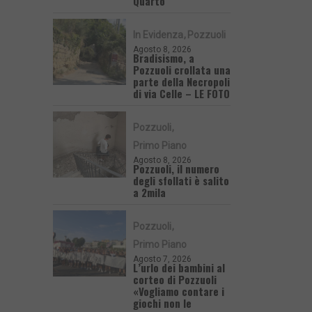
Quarto
In Evidenza
Pozzuoli
Agosto 8, 2026
Bradisismo, a
Pozzuoli crollata una
parte della Necropoli
di via Celle – LE FOTO
Pozzuoli
Primo Piano
Agosto 8, 2026
Pozzuoli, il numero
degli sfollati è salito
a 2mila
Pozzuoli
Primo Piano
Agosto 7, 2026
L’urlo dei bambini al
corteo di Pozzuoli
«Vogliamo contare i
giochi non le