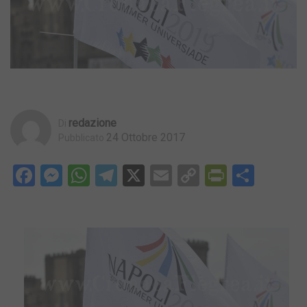
Redazione
Di
24 Ottobre 2017
Pubblicato
Facebook
Messenger
WhatsApp
Telegram
X
Email
Copy
PrintFri
Condi
Link