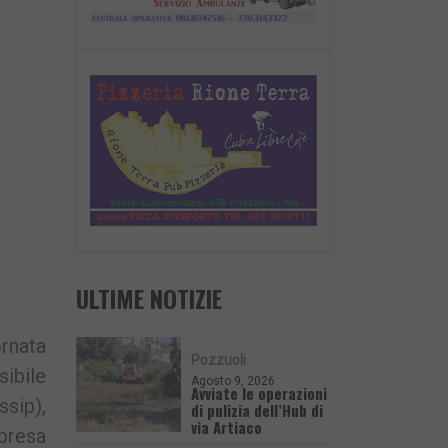
nk
ULTIME NOTIZIE
nata
Pozzuoli
sibile
Agosto 9, 2026
Avviate le operazioni
ssip),
di pulizia dell’Hub di
via Artiaco
presa