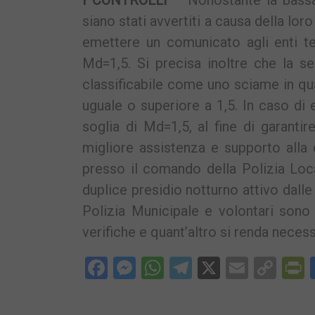
I CONTROLLI –
Nonostante la bassa 
siano stati avvertiti a causa della lo
emettere un comunicato agli enti ter
Md=1,5. Si precisa inoltre che la 
classificabile come uno sciame in qu
uguale o superiore a 1,5. In caso di 
soglia di Md=1,5, al fine di garan
migliore assistenza e supporto alla ci
presso il comando della Polizia Loca
duplice presidio notturno attivo dalle
Polizia Municipale e volontari sono p
verifiche e quant’altro si renda necess
Facebook
Messenger
WhatsApp
Telegram
X
Email
Cop
P
Lin