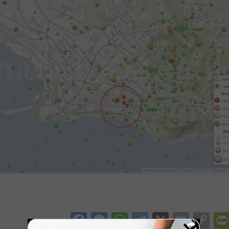
Facebook
Messenger
WhatsApp
Telegram
X
Email
Co