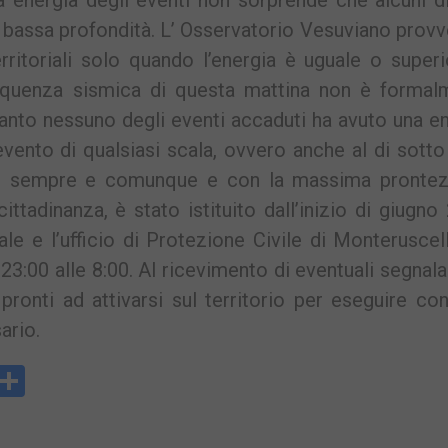
energia degli eventi non sorprende che alcuni di
ro bassa profondità. L’ Osservatorio Vesuviano prov
ritoriali solo quando l’energia è uguale o super
sequenza sismica di questa mattina non è formal
anto nessuno degli eventi accaduti ha avuto una e
evento di qualsiasi scala, ovvero anche al di sotto
tire sempre e comunque e con la massima prontez
ttadinanza, è stato istituito dall’inizio di giugno
le e l’ufficio di Protezione Civile di Monteruscel
 23:00 alle 8:00. Al ricevimento di eventuali segnala
ronti ad attivarsi sul territorio per eseguire cont
ario.
y
rintFriendly
Condividi
k