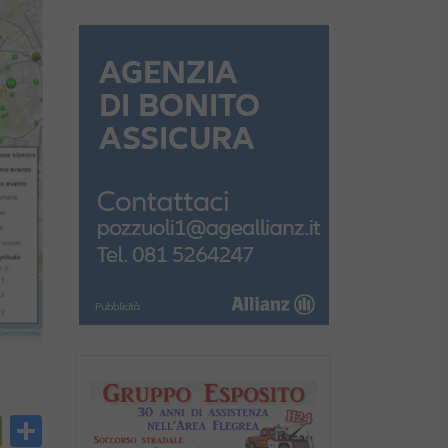
py
PrintFriendly
Condividi