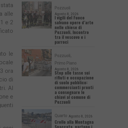
 stata
Pozzuoli
a alle
Agosto 8, 2026
I vigili del Fuoco
 1 e 2
salvano opere d’arte
nelle chiese di
ficato
Pozzuoli. Incontro
tra il vescovo e i
parroci
uto le
Pozzuoli
locale
Primo Piano
Agosto 8, 2026
,3 ora
Stop alle tasse sui
rifiuti e occupazione
cio di
di suolo pubblico:
commercianti pronti
ri. Al
a consegnare le
ione e
chiavi al comune di
Pozzuoli
guenti
Quarto
Agosto 8, 2026
Crollo alla Montagna
Spaccata, partono i