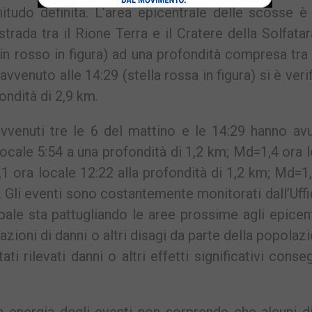
itudo definita. L’area epicentrale delle scosse è
rada tra il Rione Terra e il Cratere della Solfatar
in rosso in figura) ad una profondità compresa tra
vvenuto alle 14:29 (stella rossa in figura) si è veri
ondità di 2,9 km.
 avvenuti tre le 6 del mattino e le 14:29 hanno av
locale 5:54 a una profondità di 1,2 km; Md=1,4 ora 
,1 ora locale 12:22 alla profondità di 1,2 km; Md=1
m. Gli eventi sono costantemente monitorati dall’Uffi
pale sta pattugliando le aree prossime agli epicent
oni di danni o altri disagi da parte della popolaz
ti rilevati danni o altri effetti significativi conse