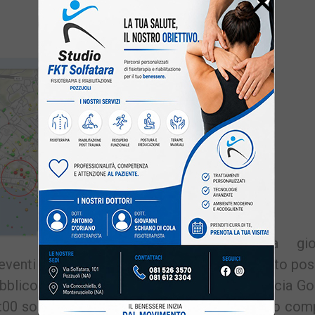
×
Li
POZZUOLI –
Nella gior
i eventi sismici in sequenza e, da quanto è stato pos
bblico dell’Osservatorio Vesuviano (interfaccia Go
e 15:00 sono avvenute 11 scosse con magnitudo com