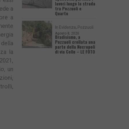
 essi
lavori lungo la strada
tra Pozzuoli e
vede a
Quarto
iore a
mente
In Evidenza
Pozzuoli
nergia
Agosto 8, 2026
Bradisismo, a
Pozzuoli crollata una
 della
parte della Necropoli
di via Celle – LE FOTO
za la
 2021,
lo, un
zioni,
rolli,