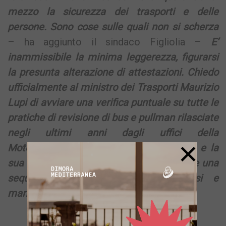
mezzo la sicurezza dei trasporti e delle
persone. Sono cose sulle quali non si scherza
– ha aggiunto il sindaco Figliolia –
E’
inammissibile la minima leggerezza, figurarsi
la presunta alterazione di attestazioni. Chiedo
ufficialmente al ministro dei Trasporti Maurizio
Lupi di avviare una verifica puntuale su tutte le
pratiche di revisione di bus e pullman rilasciate
negli ultimi anni dagli uffici della
×
Motorizzazione civile di Napoli. Pozzuoli e la
sua comunità hanno pagato con il sangue una
sequela di presunte omissioni, abusi e
mancanze anche di pubblici funzionari
».