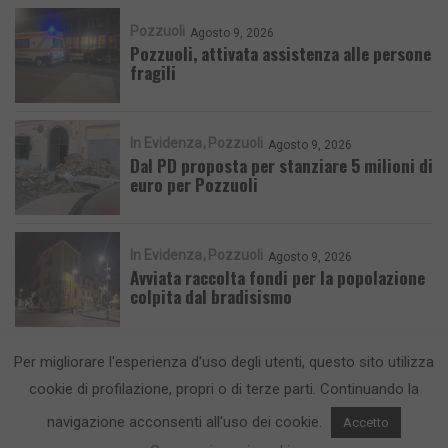
Pozzuoli
Agosto 9, 2026
Pozzuoli, attivata assistenza alle persone
fragili
In Evidenza
Pozzuoli
Agosto 9, 2026
Dal PD proposta per stanziare 5 milioni di
euro per Pozzuoli
In Evidenza
Pozzuoli
Agosto 9, 2026
Avviata raccolta fondi per la popolazione
colpita dal bradisismo
Per migliorare l'esperienza d'uso degli utenti, questo sito utilizza
cookie di profilazione, propri o di terze parti. Continuando la
navigazione acconsenti all'uso dei cookie.
Accetto
CronacaFlegrea testata giornalistica - aut. Tribunale di Napoli n. 34 del