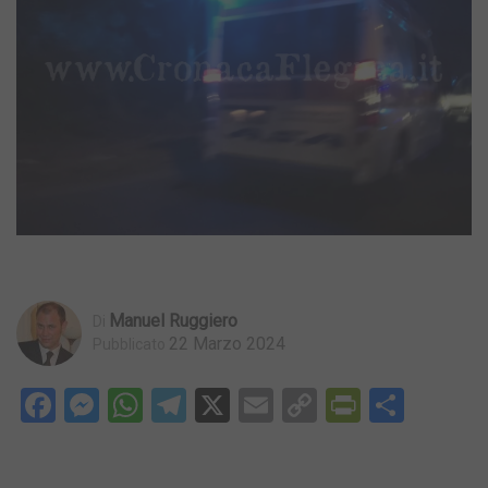
Manuel Ruggiero
Di
22 Marzo 2024
Pubblicato
Facebook
Messenger
WhatsApp
Telegram
X
Email
Copy
PrintFri
Condi
Link