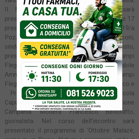
Il Marchio di Qualità
‘terrArdente’
sarà
presentato giovedì 13 ottobre 2022 alle ore 17
presso Villa di Livia (via Campi Flegrei 19/a
Pozzuoli). Intervengono: Luigi Manzoni,
sindaco di Pozzuoli; Francesco Maisto,
presidente Ente Parco Regionale dei Campi
Flegrei; Massimo D’Antonio, Responsabile
Amm.vo Ente Parco Regionale dei Campi
Flegrei; Rosario Mattera, Referente del Parco e
Presidente di Malazè. Conclude: Nicola
Caputo, assessore all’Agricoltura della Regione
Campania. Modera: Francesco Bellofatto,
giornalista. Nel corso dell’incontro sarà
presentato il programma di ‘Ottobre Malazè,