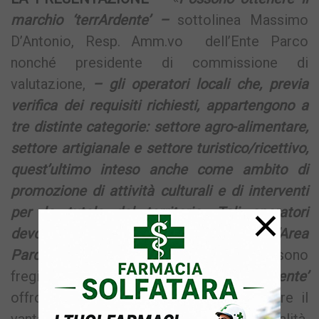
marchio ‘terrArdente’ –
sottolinea Massimo
D’Antonio, Resp. Amm.vo dell’Ente Parco
nonché presidente di commissione di
valutazione,
– gli operatori locali che, previa
verifica dei requisiti richiesti, appartengono a
tre distinte categorie: settore agro-alimentare,
settore artigianale e settore turistico/ricettivo,
quest’ultimo inteso anche come ambito di
promozione di attività culturali e di interventi
×
per la tutela del territorio. Tali operatori
devono svolgere l’attività all’interno dell’Area
Parco».
I prodotti o i servizi che possono
fregiarsi del Marchio di Qualità ‘
terrArdente’
offrono al consumatore e/o al produttore il
vantaggio di una garanzia di controllo e qualità.