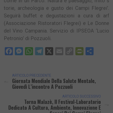
come in un Parco. Natura e paesaggio, mito s
torie, archeologia e gusto dei Campi Flegrei’.
Seguirà buffet e degustazioni a cura di arf
(Associazione Ristoratori Flegrei) e Le Donne
del Vino Campania. Servizio di IPSEOA ‘Lucio
Petronio’ di Pozzuoli.
Facebook
Messenger
WhatsApp
Telegram
X
Email
Copy
PrintFri
Condi
Link
ARTICOLO PRECEDENTE
Giornata Mondiale Della Salute Mentale,
Giovedì L’incontro A Pozzuoli
ARTICOLO SUCCESSIVO
Torna Malazè, Il Festival-Laboratorio
Dedicato A Cultura, Ambiente, Innovazione E