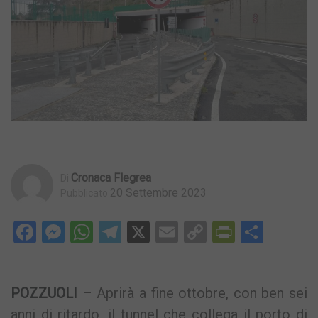
Cronaca Flegrea
Di
20 Settembre 2023
Pubblicato
Facebook
Messenger
WhatsApp
Telegram
X
Email
Copy
PrintFri
Condi
Link
POZZUOLI
– Aprirà a fine ottobre, con ben sei
anni di ritardo, il tunnel che collega il porto di