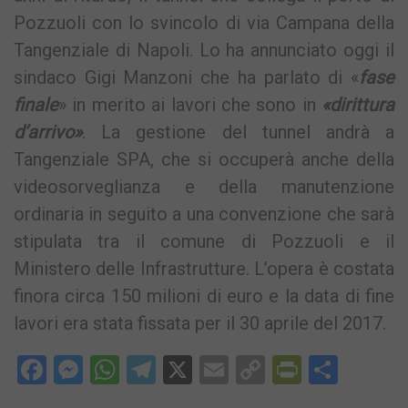
Pozzuoli con lo svincolo di via Campana della
Tangenziale di Napoli. Lo ha annunciato oggi il
sindaco Gigi Manzoni che ha parlato di «
fase
finale
» in merito ai lavori che sono in
«dirittura
d’arrivo»
. La gestione del tunnel andrà a
Tangenziale SPA, che si occuperà anche della
videosorveglianza e della manutenzione
ordinaria in seguito a una convenzione che sarà
stipulata tra il comune di Pozzuoli e il
Ministero delle Infrastrutture. L’opera è costata
finora circa 150 milioni di euro e la data di fine
lavori era stata fissata per il 30 aprile del 2017.
Facebook
Messenger
WhatsApp
Telegram
X
Email
Copy
PrintFri
Condi
Link