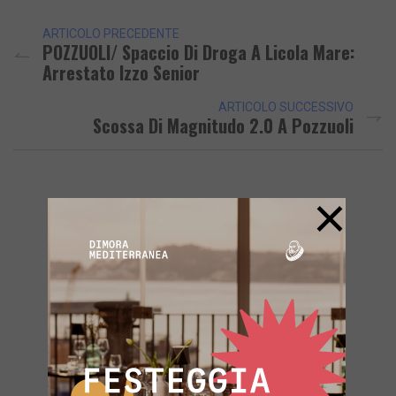
ARTICOLO PRECEDENTE
POZZUOLI/ Spaccio Di Droga A Licola Mare:
Arrestato Izzo Senior
ARTICOLO SUCCESSIVO
Scossa Di Magnitudo 2.0 A Pozzuoli
×