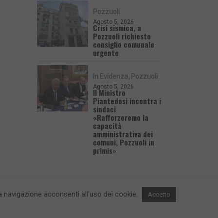
Pozzuoli
Agosto 5, 2026
Crisi sismica, a
Pozzuoli richiesto
consiglio comunale
urgente
In Evidenza
Pozzuoli
Agosto 5, 2026
Il Ministro
Piantedosi incontra i
sindaci
«Rafforzeremo la
capacità
amministrativa dei
comuni, Pozzuoli in
primis»
 la navigazione acconsenti all'uso dei cookie.
Accetto
 e Contatti