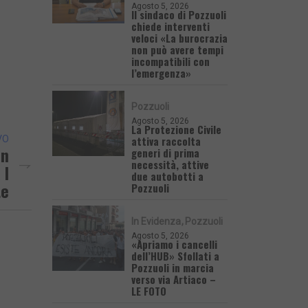
Agosto 5, 2026
Il sindaco di Pozzuoli
chiede interventi
veloci «La burocrazia
non può avere tempi
incompatibili con
l’emergenza»
Pozzuoli
Agosto 5, 2026
La Protezione Civile
attiva raccolta
VO
on
generi di prima
necessità, attive
 I
due autobotti a
te
Pozzuoli
In Evidenza
Pozzuoli
Agosto 5, 2026
«Apriamo i cancelli
dell’HUB» Sfollati a
Pozzuoli in marcia
verso via Artiaco –
LE FOTO