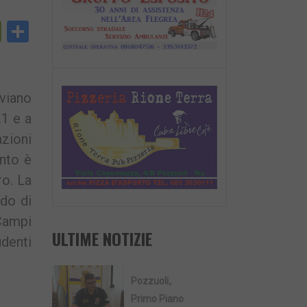
py
PrintFriendly
Condividi
nk
viano
.1 e a
azioni
ento è
ro. La
ndo di
 Campi
ULTIME NOTIZIE
udenti
Pozzuoli
Primo Piano