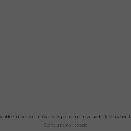
to utilizza cookie di profilazione, propri o di terze parti. Continuando
egrea testata giornalistica - aut. Tribunale di Napoli n. 34 del 23/05/2012.
Info
Come usiamo i cookie