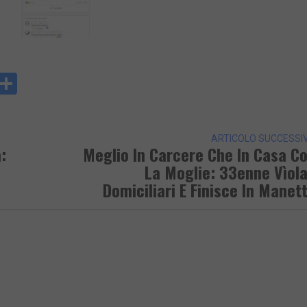
y
rintFriendly
Condividi
k
ARTICOLO SUCCESSI
:
Meglio In Carcere Che In Casa C
La Moglie: 33enne Vìola
Domiciliari E Finisce In Manet