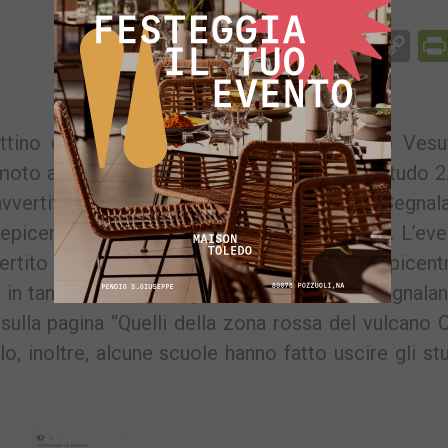
Facebook
Messenger
WhatsApp
Telegram
X
Email
Co
Li
tino quando i sismografi dell’Osservatorio Vesu
moto a Pozzuoli. L’evento sismico, di magnitudo 2
vvertito in più parti della città. E non solo. Segnal
epicentro è stato localizzato in via Artiaco. L’ev
ito dagli abitanti delle aree prossime all’epicent
in tanti si sono precipitati su Facebook, segnala
sulla pagina “Quelli della zona rossa del vulcano
o, inoltre, alcune scuole hanno fatto uscire gli st