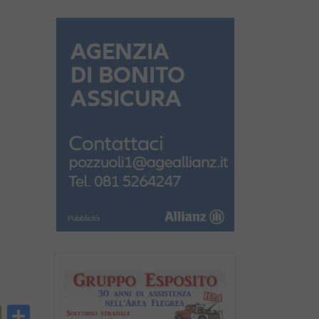
py
PrintFriendly
Condividi