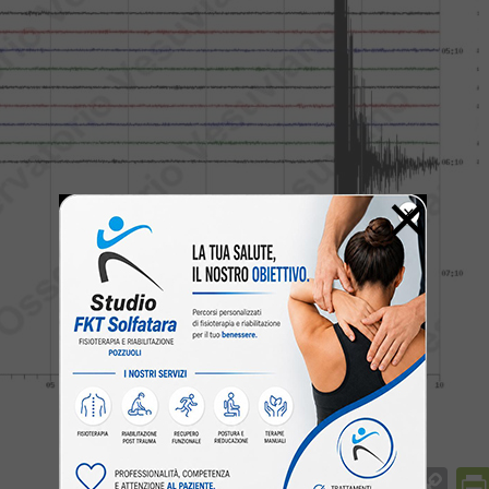
×
Facebook
Messenger
WhatsApp
Telegram
X
Email
Co