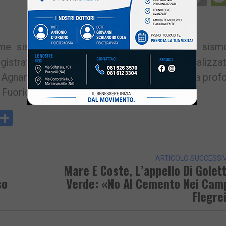
Li
 sismico nell’area dei Campi Flegrei. I sismo
gistrato un terremoto di magnitudo 3.6, localizza
 Agnano. Il sisma si è verificato alle 08:08 alla prof
a Fuorigrotta e a Soccavo.
y
rintFriendly
Condividi
k
ARTICOLO SUCCESSI
Mare E Coste, L’appello Di Golet
so
Verde: «No Al Cemento Nei Cam
Flegre