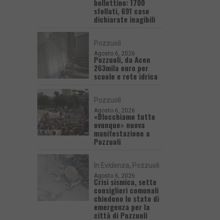
bollettino: 1700
sfollati, 691 case
dichiarate inagibili
Pozzuoli
Agosto 6, 2026
Pozzuoli, da Acen
263mila euro per
scuole e rete idrica
Pozzuoli
Agosto 6, 2026
«Blocchiamo tutto
ovunque» nuova
manifestazione a
Pozzuoli
In Evidenza
Pozzuoli
Agosto 6, 2026
Crisi sismica, sette
consiglieri comunali
chiedono lo stato di
emergenza per la
città di Pozzuoli