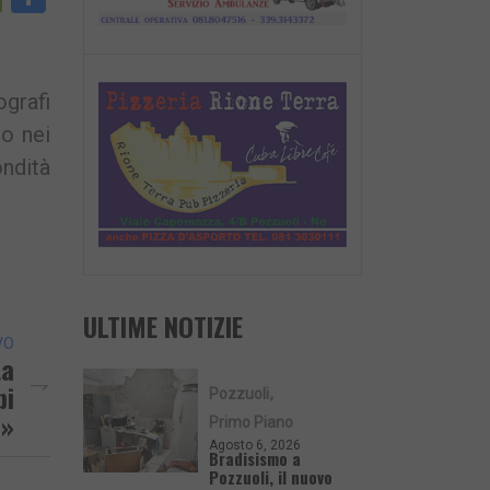
nk
grafi
to nei
ondità
ULTIME NOTIZIE
VO
ta
pi
Pozzuoli
i»
Primo Piano
Agosto 6, 2026
Bradisismo a
Pozzuoli, il nuovo