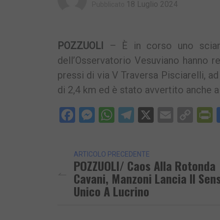
18 Luglio 2024
Pubblicato
POZZUOLI
– È in corso uno sciame
dell’Osservatorio Vesuviano hanno re
pressi di via V Traversa Pisciarelli, ad
di 2,4 km ed è stato avvertito anche 
Facebook
Messenger
WhatsApp
Telegram
X
Email
Cop
P
Lin
ARTICOLO PRECEDENTE
POZZUOLI/ Caos Alla Rotonda
Cavani, Manzoni Lancia Il Sen
Unico A Lucrino