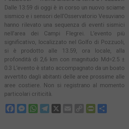
Dalle 13:59 di oggi è in corso un nuovo sciame
sismico e i sensori dell’Osservatorio Vesuviano
hanno rilevato una sequenza di eventi sismici
nell’area dei Campi Flegrei. L’evento più
significativo, localizzato nel Golfo di Pozzuoli,
si è prodotto alle 13.59, ora locale, alla
profondità di 2,6 km con magnitudo Md=2.5 ±
0.3 L’evento è stato accompagnato da un boato
avvertito dagli abitanti delle aree prossime alle
aree costiere. Non si registrano al momento
particolari criticità.
Facebook
Messenger
WhatsApp
Telegram
X
Email
Copy
PrintFri
Condi
Link