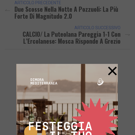
ARTICOLO PRECEDENTE
Due Scosse Nella Notte A Pozzuoli: La Più
Forte Di Magnitudo 2.0
ARTICOLO SUCCESSIVO
CALCIO/ La Puteolana Pareggia 1-1 Con
L’Ercolanese: Mosca Risponde A Grezio
×