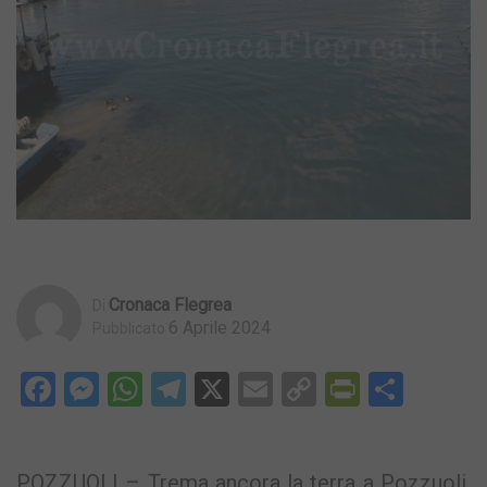
Cronaca Flegrea
Di
6 Aprile 2024
Pubblicato
Facebook
Messenger
WhatsApp
Telegram
X
Email
Copy
PrintFri
Condi
Link
POZZUOLI – Trema ancora la terra a Pozzuoli.