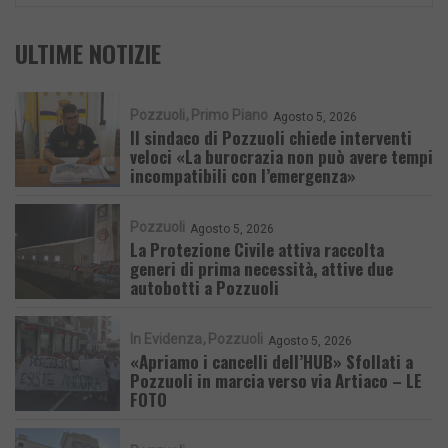
ULTIME NOTIZIE
Pozzuoli
Primo Piano
Agosto 5, 2026
Il sindaco di Pozzuoli chiede interventi
veloci «La burocrazia non può avere tempi
incompatibili con l’emergenza»
Pozzuoli
Agosto 5, 2026
La Protezione Civile attiva raccolta
generi di prima necessità, attive due
autobotti a Pozzuoli
In Evidenza
Pozzuoli
Agosto 5, 2026
«Apriamo i cancelli dell’HUB» Sfollati a
Pozzuoli in marcia verso via Artiaco – LE
FOTO