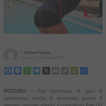
Cronaca Flegrea
Di
12 Gennaio 2023
Pubblicato
Facebook
Messenger
WhatsApp
Telegram
X
Email
Copy
PrintFri
Condi
Link
POZZUOLI
– Full immersion di gare di
salvamento, quella di domenica scorsa 8
gennaio, tenutasi presso il complesso Play Off