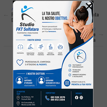
×
ARTICOLO PRECEDENTE
Pozzuoli Scende In Campo Per Carla: Serata
Di Beneficenza E Donazioni
ARTICOLO SUCCESSIVO
POZZUOLI/ Spaccio Di Cocaina Al Rione
Toiano: Arrestato Il Nipote Di Lady Usura