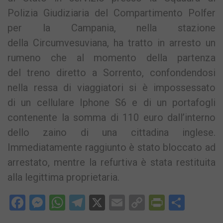
Polizia Giudiziaria del Compartimento Polfer
per la Campania, nella stazione
della Circumvesuviana, ha tratto in arresto un
rumeno che al momento della partenza
del treno diretto a Sorrento, confondendosi
nella ressa di viaggiatori si è impossessato
di un cellulare Iphone S6 e di un portafogli
contenente la somma di 110 euro dall’interno
dello zaino di una cittadina inglese.
Immediatamente raggiunto è stato bloccato ad
arrestato, mentre la refurtiva è stata restituita
alla legittima proprietaria.
Facebook
Messenger
WhatsApp
Telegram
X
Email
Copy
PrintFri
Condi
Link