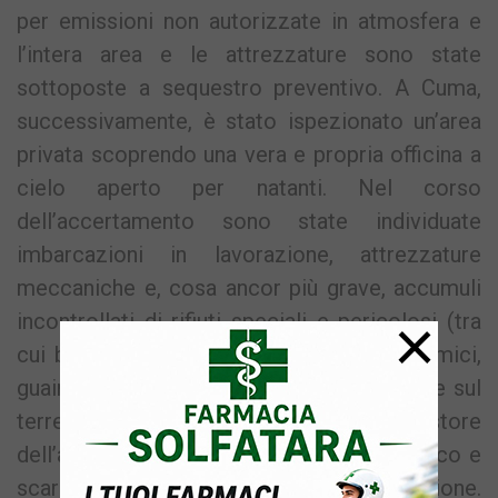
per emissioni non autorizzate in atmosfera e
l’intera area e le attrezzature sono state
sottoposte a sequestro preventivo. A Cuma,
successivamente, è stato ispezionato un’area
privata scoprendo una vera e propria officina a
cielo aperto per natanti. Nel corso
dell’accertamento sono state individuate
imbarcazioni in lavorazione, attrezzature
meccaniche e, cosa ancor più grave, accumuli
×
incontrollati di rifiuti speciali e pericolosi (tra
cui batterie esauste, vernici, materiali chimici,
guaine e tubi in PVC) sversati direttamente sul
terreno ed esposti alle intemperie. Il gestore
dell’attività operava senza registro di carico e
scarico rifiuti e senza la dovuta autorizzazione.