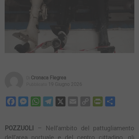
Cronaca Flegrea
Di
19 Giugno 2026
Pubblicato
Facebook
Messenger
WhatsApp
Telegram
X
Email
Copy
PrintFri
Condi
Link
POZZUOLI
– Nell’ambito del pattugliamento
dell’area portuale e del centro cittadino, gli