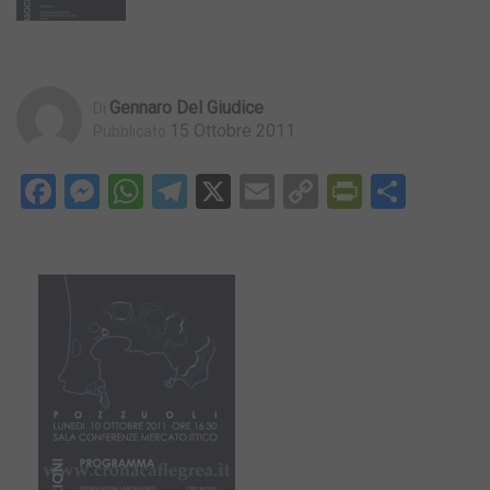
Gennaro Del Giudice
Di
15 Ottobre 2011
Pubblicato
Facebook
Messenger
WhatsApp
Telegram
X
Email
Copy
PrintFri
Condi
Link