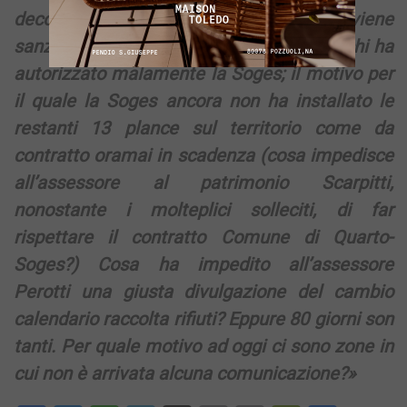
decoro urbano; il motivo per il quale non viene
sanzionato, anche a mezzo disciplinare, chi ha
autorizzato malamente la Soges; il motivo per
il quale la Soges ancora non ha installato le
restanti 13 plance sul territorio come da
contratto oramai in scadenza (cosa impedisce
all’assessore al patrimonio Scarpitti,
nonostante i molteplici solleciti, di far
rispettare il contratto Comune di Quarto-
Soges?) Cosa ha impedito all’assessore
Perotti una giusta divulgazione del cambio
calendario raccolta rifiuti? Eppure 80 giorni son
tanti. Per quale motivo ad oggi ci sono zone in
cui non è arrivata alcuna comunicazione?»