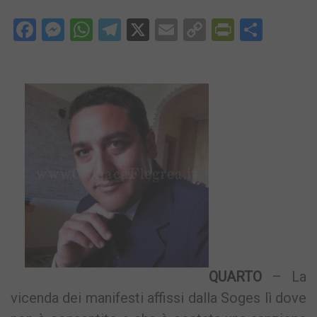
Facebook
Messenger
WhatsApp
Telegram
X
Email
Copy
PrintFri
Condi
Link
QUARTO
– La
vicenda dei manifesti affissi dalla Soges lì dove