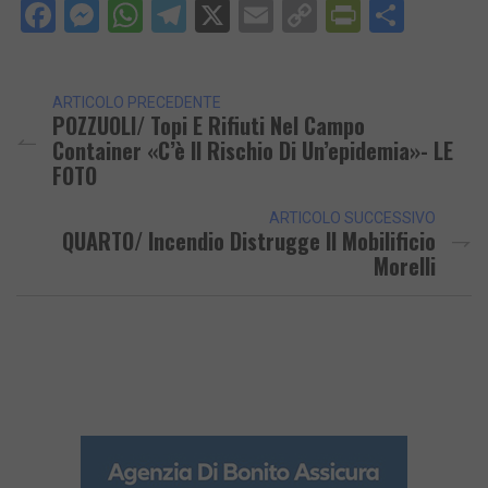
Facebook
Messenger
WhatsApp
Telegram
X
Email
Copy
PrintFri
Condi
Link
ARTICOLO PRECEDENTE
POZZUOLI/ Topi E Rifiuti Nel Campo
Container «C’è Il Rischio Di Un’epidemia»- LE
FOTO
ARTICOLO SUCCESSIVO
QUARTO/ Incendio Distrugge Il Mobilificio
Morelli