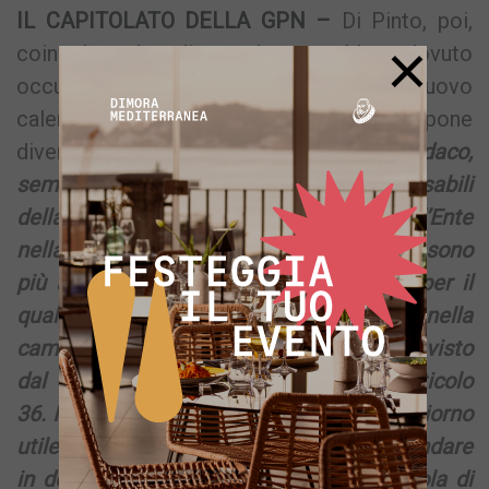
IL CAPITOLATO DELLA GPN –
Di Pinto, poi,
×
coinvolge la ditta che avrebbe dovuto
occuparsi della divulgazione del nuovo
calendario della differenziata, la Gpn, e pone
diverse domande:
«Per di più il vice-sindaco,
sempre il 30 giugno, convoca i responsabili
della Protezione Civile per coadiuvare l’Ente
nella divulgazione del cambiamento. Ci sono
più aspetti che preoccupano: Il motivo per il
quale non viene investita la Gpn nella
campagna di comunicazione come previsto
dal Capitolato Speciale di Appalto all’articolo
36. Il motivo per cui ci si muove l’ultimo giorno
utile; il motivo per il quale si chiede di andare
in deroga a dispetto di ogni minima regola di