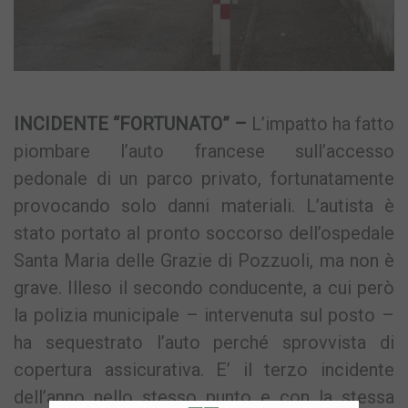
INCIDENTE “FORTUNATO” –
L’impatto ha fatto
piombare l’auto francese sull’accesso
pedonale di un parco privato, fortunatamente
provocando solo danni materiali. L’autista è
stato portato al pronto soccorso dell’ospedale
Santa Maria delle Grazie di Pozzuoli, ma non è
grave. Illeso il secondo conducente, a cui però
la polizia municipale – intervenuta sul posto –
ha sequestrato l’auto perché sprovvista di
copertura assicurativa. E’ il terzo incidente
dell’anno nello stesso punto e con la stessa