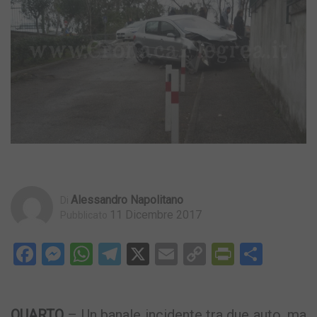
Alessandro Napolitano
Di
11 Dicembre 2017
Pubblicato
Facebook
Messenger
WhatsApp
Telegram
X
Email
Copy
PrintFri
Condi
Link
QUARTO
– Un banale incidente tra due auto, ma