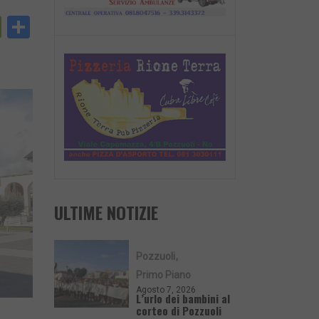
py
PrintFriendly
Condividi
nk
ULTIME NOTIZIE
Pozzuoli
Primo Piano
Agosto 7, 2026
L’urlo dei bambini al
corteo di Pozzuoli