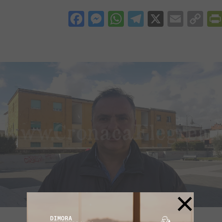
Facebook
Messenger
WhatsApp
Telegram
X
Email
Co
Li
×
Il consigliere M5S Salvatore Di Mare