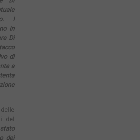
re Di
uale
io. I
ono in
ere Di
tacco
ivo di
nte a
ttenta
zione
 delle
i del
 stato
o dei