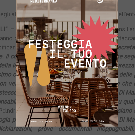
li alloggi di edilizia popolare di proprietà dell’ent
LI” –
Il sindaco Capuozzo ed il gruppo consiliar
anno quadrato attorno al consigliere, contrattacc
ecificando che
«La vendita degli alloggi già decret
. Il consigliere Di Mare non ha fatto altro che seg
della legge 560 del 1993 per la messa in sicurezza
ssimo che il comunicato del Pd di Quarto cita delle
on vengono allegate, né viene esplicitato in che
o stesso comunicato si dice che il Consigliere Di Ma
sabile del settore”. Orbene: ci chiediamo su qual
Pd,ndr)
possa aver fatto tali illazioni e quali siano s
gia politica e morale” usati dal consigliere Di Ma
hiarazioni, prove documentali inoppugnabili