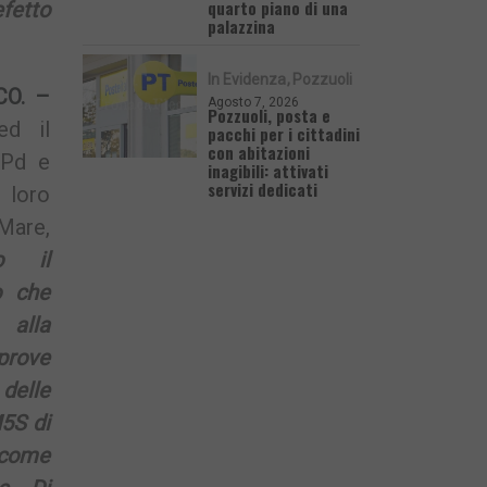
quarto piano di una
fetto
palazzina
In Evidenza
Pozzuoli
CO. –
Agosto 7, 2026
Pozzuoli, posta e
ed il
pacchi per i cittadini
con abitazioni
 Pd e
inagibili: attivati
servizi dedicati
e loro
 Mare,
mo il
o che
 alla
prove
delle
M5S di
come