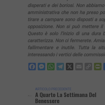
disperati e dei boriosi. Non abbiamo
amministrativa che non ha preso pos
tirare a campare sono disposti a so
opposizione. Non si può mettere il b
Questo è solo l’inizio di una dura ba
caratterizza. Non ci fermerete. Ami
fallimentare e inutile. Tutta la si
interessando i vertici delle commissi
Facebook
Messenger
WhatsApp
Telegram
X
Email
Cop
P
Lin
ARTICOLO PRECEDENTE
A Quarto La Settimana Del
Benessere