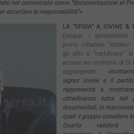
itato nel comunicato come “documentazione al Pre
per accertare le responsabilità”».
LA “SFIDA” A IOVINE & 
Dunque, i pentastellati 
primo cittadino “sfidano”
gli altri a “certificare” l
accuse nei confronti di Di
aggiungendo:
«Invitia
signor Iovine e il partit
rappresenta a mostrare
cittadinanza tutta tali 
documentali, in mancanza 
quali il gruppo consiliare 
Quarto valuterà 