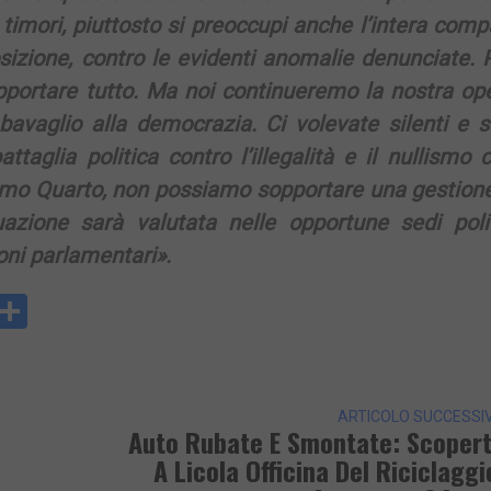
 timori, piuttosto si preoccupi anche l’intera com
izione, contro le evidenti anomalie denunciate. P
pportare tutto. Ma noi continueremo la nostra ope
avaglio alla democrazia. Ci volevate silenti e s
ttaglia politica contro l’illegalità e il nullismo 
amo Quarto, non possiamo sopportare una gestione
tuazione sarà valutata nelle opportune sedi polit
oni parlamentari».
y
rintFriendly
Condividi
k
ARTICOLO SUCCESSI
Auto Rubate E Smontate: Scoper
A Licola Officina Del Riciclaggi