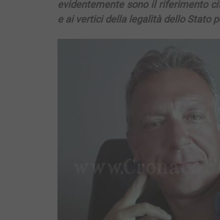
evidentemente sono il riferimento c
e ai vertici della legalità dello Stato 