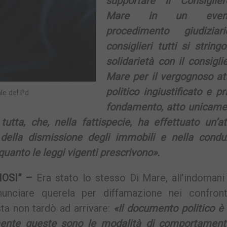
supportare il Consiglie
Mare in un event
procedimento giudiziar
consiglieri tutti si string
solidarietà con il consigli
Mare per il vergognoso at
politico ingiustificato e pr
le del Pd
fondamento, atto unicame
utta, che, nella fattispecie, ha effettuato un’a
e della dismissione degli immobili e nella condu
uanto le leggi vigenti prescrivono».
IOSI” –
Era stato lo stesso Di Mare, all’indomani
unciare querela per diffamazione nei confront
sta non tardò ad arrivare:
«Il documento politico è
temente queste sono le modalità di comportament