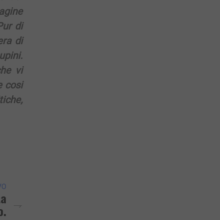
pagine
ur di
ra di
upini.
che vi
 cosi
iche,
VO
ta
o.