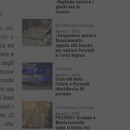
«Vogliamo contare i
giochi non le
scosse»
e.
In Evidenza
Pozzuoli
e del
Agosto 7, 2026
«Sospendere mutui e
ando a
finanziamenti»
appello alle banche
ata ed
per aiutare Pozzuoli
uire e
e l’area flegrea
 degli
Pozzuoli
 prove
Agosto 7, 2026
Controlli della
 modo
Polizia a Pozzuoli:
identificate 88
re sia
persone
i basi
tati i
In Evidenza
Pozzuoli
Agosto 7, 2026
re. Ci
POZZUOLI/ Dramma a
Monterusciello:
, che
uomo si lancia dal