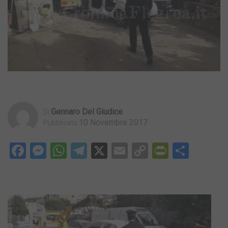
Gennaro Del Giudice
Di
10 Novembre 2017
Pubblicato
Facebook
Messenger
WhatsApp
Telegram
X
Email
Copy
PrintFri
Condi
Link