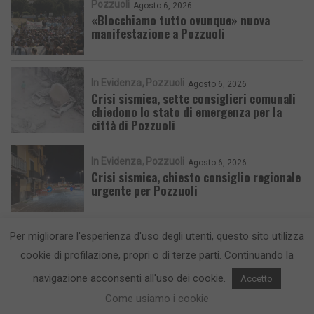
Pozzuoli
Agosto 6, 2026
«Blocchiamo tutto ovunque» nuova
manifestazione a Pozzuoli
In Evidenza
Pozzuoli
Agosto 6, 2026
Crisi sismica, sette consiglieri comunali
chiedono lo stato di emergenza per la
città di Pozzuoli
In Evidenza
Pozzuoli
Agosto 6, 2026
Crisi sismica, chiesto consiglio regionale
urgente per Pozzuoli
Per migliorare l'esperienza d'uso degli utenti, questo sito utilizza
cookie di profilazione, propri o di terze parti. Continuando la
navigazione acconsenti all'uso dei cookie.
Accetto
CronacaFlegrea testata giornalistica - aut. Tribunale di Napoli n. 34 del
Come usiamo i cookie
23/05/2012.
Info e Contatti