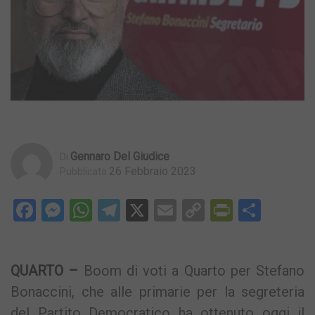
Gennaro Del Giudice
Di
26 Febbraio 2023
Pubblicato
Facebook
Messenger
WhatsApp
Telegram
X
Email
Copy
PrintFri
Condi
Link
QUARTO –
Boom di voti a Quarto per Stefano
Bonaccini, che alle primarie per la segreteria
del Partito Democratico ha ottenuto oggi il