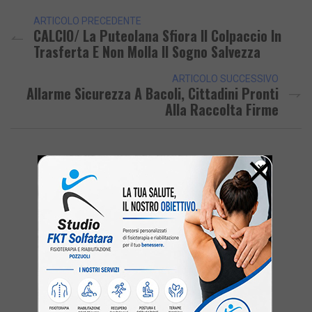
ARTICOLO PRECEDENTE
CALCIO/ La Puteolana Sfiora Il Colpaccio In
Trasferta E Non Molla Il Sogno Salvezza
ARTICOLO SUCCESSIVO
Allarme Sicurezza A Bacoli, Cittadini Pronti
Alla Raccolta Firme
×