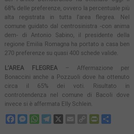
68% delle preferenze, ovvero la percentuale più
alta registrata in tutta l’area flegrea. Nel
comune guidato dal centrosinistra -con anima
dem- di Antonio Sabino, il presidente della
regione Emilia Romagna ha portato a casa ben
270 preferenze su quasi 400 schede valide.
L’AREA FLEGREA
– Affermazione per
Bonaccini anche a Pozzuoli dove ha ottenuto
circa il 65% dei voti. Risultato in
controtendenza nel comune di Bacoli dove
invece si è affermata Elly Schlein.
Facebook
Messenger
WhatsApp
Telegram
X
Email
Copy
PrintFri
Condi
Link