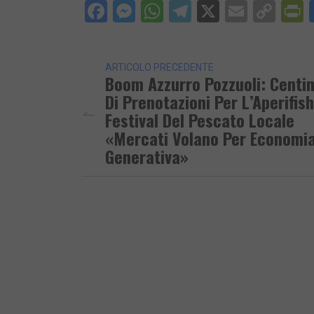
Facebook
Messenger
WhatsApp
Telegram
X
Email
Cop
P
Lin
ARTICOLO PRECEDENTE
Boom Azzurro Pozzuoli: Centi
Di Prenotazioni Per L’Aperifish
Festival Del Pescato Locale
«Mercati Volano Per Economi
Generativa»