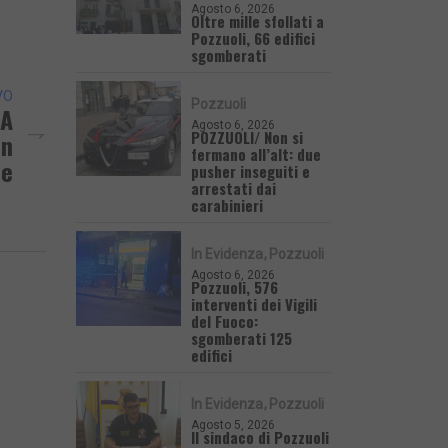
Agosto 6, 2026
Oltre mille sfollati a
Pozzuoli, 66 edifici
sgomberati
VO
Pozzuoli
 A
Agosto 6, 2026
POZZUOLI/ Non si
In
fermano all’alt: due
ce
pusher inseguiti e
arrestati dai
carabinieri
In Evidenza
Pozzuoli
Agosto 6, 2026
Pozzuoli, 576
interventi dei Vigili
del Fuoco:
sgomberati 125
edifici
In Evidenza
Pozzuoli
Agosto 5, 2026
Il sindaco di Pozzuoli