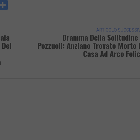
y
rintFriendly
Condividi
k
ARTICOLO SUCCESSI
naia
Dramma Della Solitudine
 Del
Pozzuoli: Anziano Trovato Morto 
Casa Ad Arco Feli
a