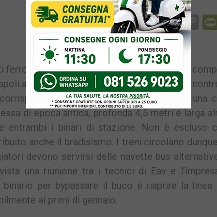
Facebook
Messenger
WhatsApp
Telegram
X
Email
Co
Li
ti ferroviari verso Pozzuoli. La situazione più com
apoli ai Campi Flegrei. Durante le ispezioni di contr
corrispondenza della stazione di Pozzuoli: una c
essa di epoca antica, profonda 4,5 metri e larga 
e entrambi i binari di stazione. Non è escluso c
buito anche il bradisismo. I treni circolano dunqu
iatori devono servirsi delle navette bus alternativ
ista una riunione tra i tecnici di Eav e l’impres
 binario per bypassare il buco è riaprire la linea
ilmente ai primi di gennaio.