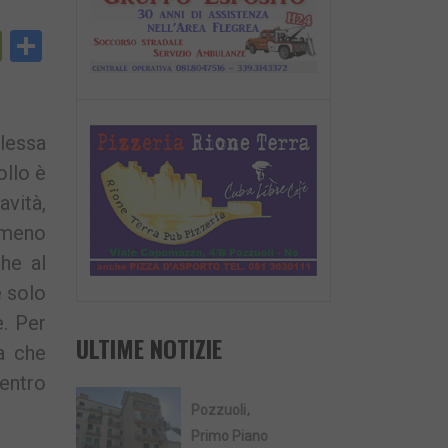
py
PrintFriendly
Condividi
nk
plessa
ollo è
avità,
almeno
he al
e solo
e. Per
ULTIME NOTIZIE
a che
 entro
Pozzuoli
Primo Piano