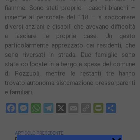
fiamme. Sono stati proprio i caschi bianchi –
insieme al personale del 118 – a soccorrere
diversi anziani e disabili che avevano difficoltà
a lasciare le proprie case. Un gesto
particolarmente apprezzato dai residenti, che
sono riversati in strada. Due famiglie sono
state collocate in albergo a spese del comune
di Pozzuoli, mentre le restanti tre hanno
trovato autonoma sistemazione presso parenti
e familiari.
Facebook
Messenger
WhatsApp
Telegram
X
Email
Copy
PrintFri
Condi
Link
ARTICOLO PRECEDENTE
POZZUOLI/ Casa In Fiamme A Via Napoli: