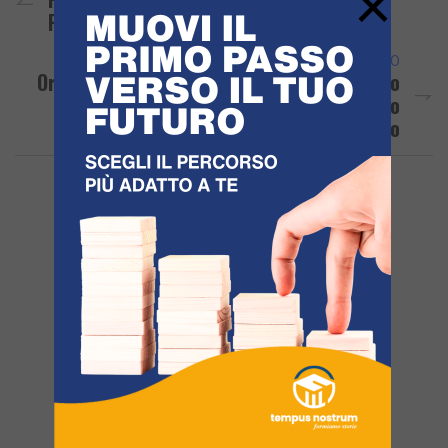
×
Paura E Gente In Strada
ARTICOLO SUCCESSIVO
Oro 2025 Per I Paratleti Valentino Mandato
E Davide Riccardelli Allenati Da Claudio
Belardo