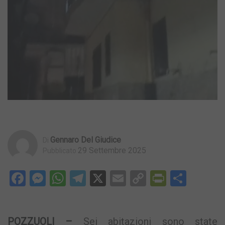
Gennaro Del Giudice
Di
29 Settembre 2025
Pubblicato
Facebook
Messenger
WhatsApp
Telegram
X
Email
Copy
PrintFri
Condi
Link
POZZUOLI –
Sei abitazioni sono state