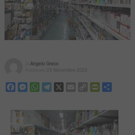
Angelo Greco
Di
23 Novembre 2020
Pubblicato
Facebook
Messenger
WhatsApp
Telegram
X
Email
Copy
PrintFri
Condi
Link