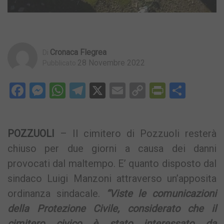
Cronaca Flegrea
Di
28 Novembre 2022
Pubblicato
Facebook
Messenger
WhatsApp
Telegram
X
Email
Copy
PrintFri
Condi
Link
POZZUOLI
– Il cimitero di Pozzuoli resterà
chiuso per due giorni a causa dei danni
provocati dal maltempo. E’ quanto disposto dal
sindaco Luigi Manzoni attraverso un’apposita
ordinanza sindacale.
“Viste le comunicazioni
della Protezione Civile, considerato che il
cimitero civico è stato interessato da