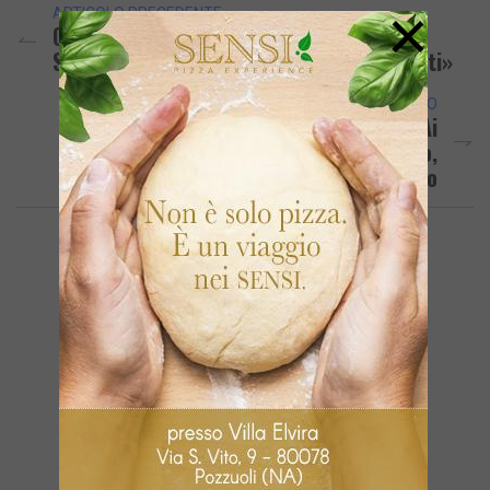
×
ARTICOLO PRECEDENTE
QUARTO/ Dissesto Idrogeologico, Sabino
Scrive A De Luca «C’è Bisogno Di Interventi»
ARTICOLO SUCCESSIVO
POZZUOLI/ Spacciava Droga Mentre Era Ai
Domiciliari: Arrestato Marco Izzo,
Fedelissimo Del Pentito Alfano