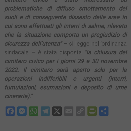
problematiche di diffuso smottamento dei
suoli e di conseguente dissesto delle aree in
cui sono effettuati gli interri di salme, rilevato
che la situazione comporta un pregiudizio di
sicurezza dell’utenza” –
si legge nell’ordinanza
sindacale
–
è stata disposta
“la chiusura del
cimitero civico per i giorni 29 e 30 novembre
2022. Il cimitero sarà aperto solo per le
operazioni indifferibili e urgenti (interri,
tumulazioni, esumazioni e deposito di urne
cinerarie).”
Facebook
Messenger
WhatsApp
Telegram
X
Email
Copy
PrintFri
Condi
Link