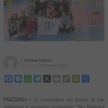
Cronaca Flegrea
Di
13 Febbraio 2023
Pubblicato
Facebook
Messenger
WhatsApp
Telegram
X
Email
Copy
PrintFri
Condi
Link
POZZUOLI –
Si concluderà nel giorno di San
Valentino il progetto scolastico “No Palestra