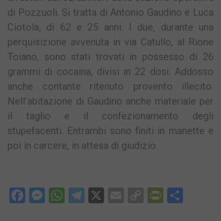
di Pozzuoli. Si tratta di Antonio Gaudino e Luca
Ciotola, di 62 e 25 anni. I due, durante una
perquisizione avvenuta in via Catullo, al Rione
Toiano, sono stati trovati in possesso di 26
grammi di cocaina, divisi in 22 dosi. Addosso
anche contante ritenuto provento illecito.
Nell’abitazione di Gaudino anche materiale per
il taglio e il confezionamento degli
stupefacenti. Entrambi sono finiti in manette e
poi in carcere, in attesa di giudizio.
Facebook
Messenger
WhatsApp
Telegram
X
Email
Copy
PrintFri
Condi
Link