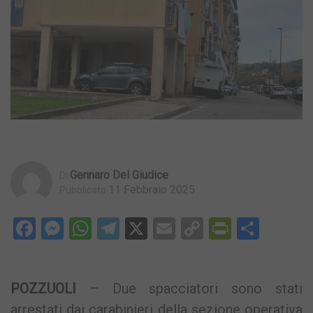
Gennaro Del Giudice
Di
11 Febbraio 2025
Pubblicato
Facebook
Messenger
WhatsApp
Telegram
X
Email
Copy
PrintFri
Condi
Link
POZZUOLI
– Due spacciatori sono stati
arrestati dai carabinieri della sezione operativa