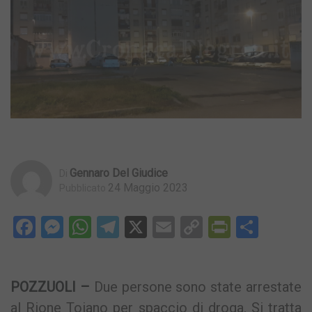
Gennaro Del Giudice
Di
24 Maggio 2023
Pubblicato
Facebook
Messenger
WhatsApp
Telegram
X
Email
Copy
PrintFri
Condi
Link
POZZUOLI –
Due persone sono state arrestate
al Rione Toiano per spaccio di droga. Si tratta