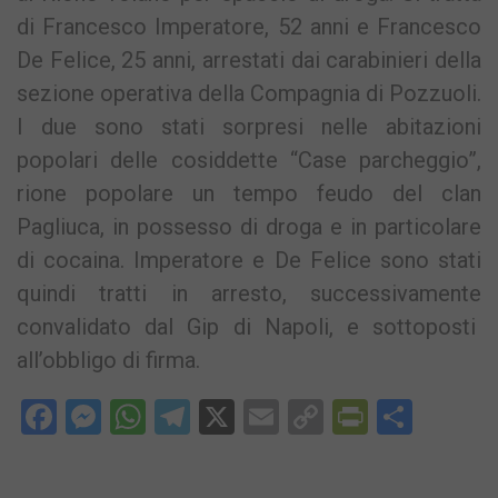
di Francesco Imperatore, 52 anni e Francesco
De Felice, 25 anni, arrestati dai carabinieri della
sezione operativa della Compagnia di Pozzuoli.
I due sono stati sorpresi nelle abitazioni
popolari delle cosiddette “Case parcheggio”,
rione popolare un tempo feudo del clan
Pagliuca, in possesso di droga e in particolare
di cocaina. Imperatore e De Felice sono stati
quindi tratti in arresto, successivamente
convalidato dal Gip di Napoli, e sottoposti
all’obbligo di firma.
Facebook
Messenger
WhatsApp
Telegram
X
Email
Copy
PrintFri
Condi
Link