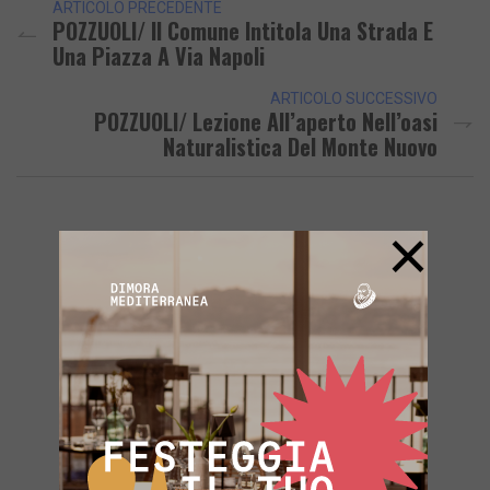
ARTICOLO PRECEDENTE
POZZUOLI/ Il Comune Intitola Una Strada E
Una Piazza A Via Napoli
ARTICOLO SUCCESSIVO
POZZUOLI/ Lezione All’aperto Nell’oasi
Naturalistica Del Monte Nuovo
×