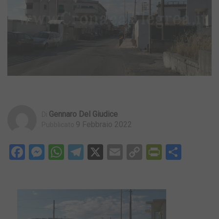
Gennaro Del Giudice
Di
9 Febbraio 2022
Pubblicato
Facebook
Messenger
WhatsApp
Telegram
X
Email
Copy
PrintFri
Condi
Link