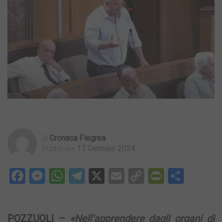
Cronaca Flegrea
Di
17 Gennaio 2024
Pubblicato
Facebook
Messenger
WhatsApp
Telegram
X
Email
Copy
PrintFri
Condi
Link
POZZUOLI –
«Nell’apprendere dagli organi di