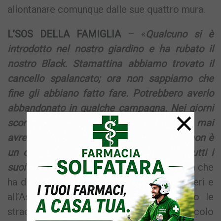
allontanare comunque dalle sue quattro mura.
L’SOS DELLA FAMIGLIA
– «
Qualcuno si è
introdotto nel nostro giardino e ha rubato il
nostro Black. Stamattina abbiamo trovato il
cancello spalancato; ora non sappiamo che
fine gli abbiano fatto fare. Potrebbero averlo
abbandonato in qualche campagna. Nei giorni
×
scorsi avevo sentito alcune lamentele, mai
avrei immaginato una cosa simile. Black non è
un cane che dà fastidio, abbaia come tutti i
suoi simili
», ci racconta Alessandro Ciotola che
ha deciso di sporgere denuncia ai carabinieri e
all’Asl. Parenti ed amici stanno battendo le
strade palmo a palmo in cerca del piccolo