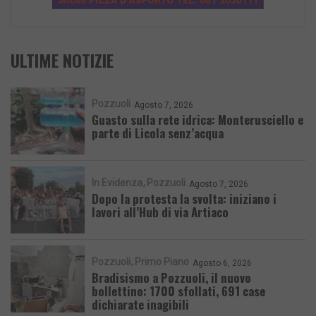
ULTIME NOTIZIE
Pozzuoli
Agosto 7, 2026
Guasto sulla rete idrica: Monterusciello e
parte di Licola senz’acqua
In Evidenza
Pozzuoli
Agosto 7, 2026
Dopo la protesta la svolta: iniziano i
lavori all’Hub di via Artiaco
Pozzuoli
Primo Piano
Agosto 6, 2026
Bradisismo a Pozzuoli, il nuovo
bollettino: 1700 sfollati, 691 case
dichiarate inagibili