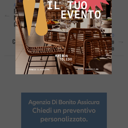
ARTICOLO PRECEDENTE
POZZUOLI/ Coppia Aggredita In Auto:
Malviventi Spaccano Vetro E Scippano
Orologio
ARTICOLO SUCCESSIVO
CAMPI FLEGREI/ Con “Ivan” Arrivano Freddo
E Gelo Fino A Capodanno