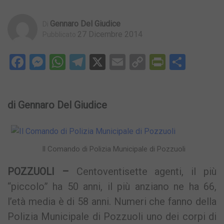
Gennaro Del Giudice
Di
27 Dicembre 2014
Pubblicato
Facebook
Messenger
WhatsApp
Telegram
X
Email
Copy
PrintFri
Condi
Link
di Gennaro Del Giudice
Il Comando di Polizia Municipale di Pozzuoli
POZZUOLI –
Centoventisette agenti, il più
“piccolo” ha 50 anni, il più anziano ne ha 66,
l’età media è di 58 anni. Numeri che fanno della
Polizia Municipale di Pozzuoli uno dei corpi di