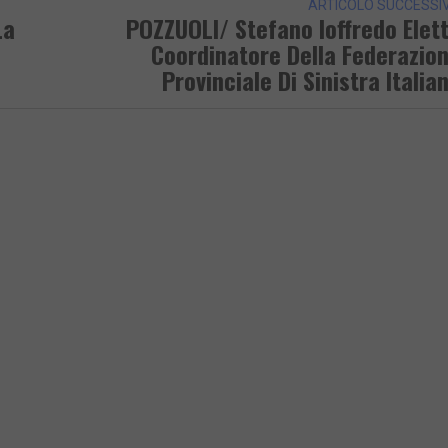
ARTICOLO SUCCESSI
La
POZZUOLI/ Stefano Ioffredo Elet
Coordinatore Della Federazio
Provinciale Di Sinistra Italia