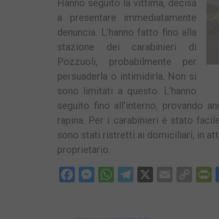
Hanno seguito la vittima, decisa
a presentare immediatamente
denuncia. L’hanno fatto fino alla
stazione dei carabinieri di
Pozzuoli, probabilmente per
persuaderla o intimidirla. Non si
sono limitati a questo. L’hanno
seguito fino all’interno, provando an
rapina. Per i carabinieri è stato fa
sono stati ristretti ai domiciliari, in a
proprietario.
Facebook
Messenger
WhatsApp
Telegram
X
Email
Cop
P
Lin