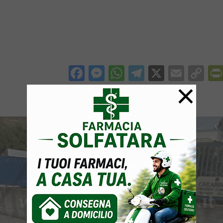
Facebook
Messenger
WhatsApp
Telegram
X
Email
Co
×
Li