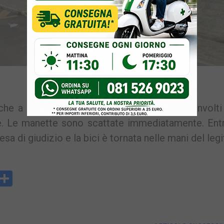
La Compagnia Carabinieri di Pozzuoli
che a spiegare ai militari di non essere coinvolti
cile. Le manette sono scattate immediatamente. En
ttesa di giudizio e la bici è tornata nelle mani del leg
y
rintFriendly
Condividi
k