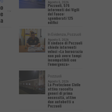
VO
Agosto 6, 2026
Pozzuoli, 576
to
interventi dei Vigili
ne
del Fuoco:
sgomberati 125
na
edifici
In Evidenza
Pozzuoli
Agosto 5, 2026
Il sindaco di Pozzuoli
chiede interventi
veloci «La burocrazia
non può avere tempi
incompatibili con
l’emergenza»
Pozzuoli
Agosto 5, 2026
La Protezione Civile
attiva raccolta
generi di prima
necessità, attive
due autobotti a
Pozzuoli