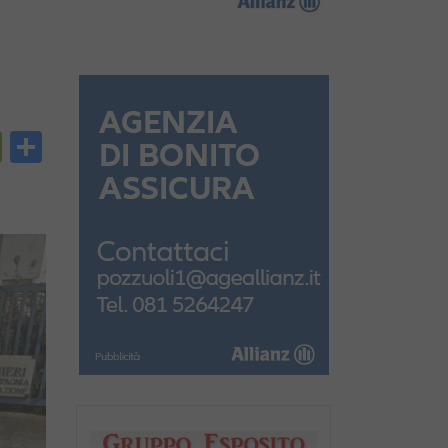
py
PrintFriendly
Condividi
nk