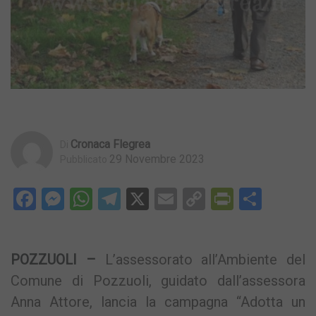
Cronaca Flegrea
Di
29 Novembre 2023
Pubblicato
Facebook
Messenger
WhatsApp
Telegram
X
Email
Copy
PrintFri
Condi
Link
POZZUOLI –
L’assessorato all’Ambiente del
Comune di Pozzuoli, guidato dall’assessora
Anna Attore, lancia la campagna “Adotta un