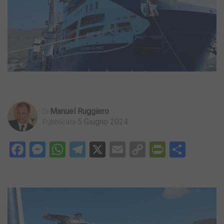
Manuel Ruggiero
Di
5 Giugno 2024
Pubblicato
Facebook
Messenger
WhatsApp
Telegram
X
Email
Copy
PrintFri
Condi
Link