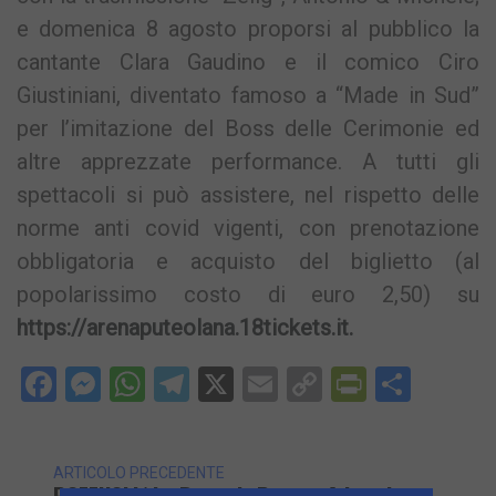
e domenica 8 agosto proporsi al pubblico la
cantante Clara Gaudino e il comico Ciro
Giustiniani, diventato famoso a “Made in Sud”
per l’imitazione del Boss delle Cerimonie ed
altre apprezzate performance. A tutti gli
spettacoli si può assistere, nel rispetto delle
norme anti covid vigenti, con prenotazione
obbligatoria e acquisto del biglietto (al
popolarissimo costo di euro 2,50) su
https://arenaputeolana.18tickets.it.
Facebook
Messenger
WhatsApp
Telegram
X
Email
Copy
PrintFri
Condi
Link
ARTICOLO PRECEDENTE
POZZUOLI/ La Renault Pronta A Lasciare,