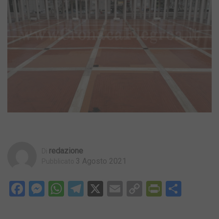
Redazione
Di
3 Agosto 2021
Pubblicato
Facebook
Messenger
WhatsApp
Telegram
X
Email
Copy
PrintFri
Condi
Link