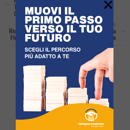
×
Timore Tra I Dipendenti: “A Rischio 70
Contratti”
ARTICOLO SUCCESSIVO
Ridotti Da 23 A 6 Gli Hub Vaccinali, Nell’area
Flegrea Resta Aperto Solo A Monterusciello