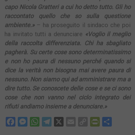
capo Nicola Gratteri a cui ho detto tutto. Gli ho
raccontato quello che so sulla questione
ambiente.»
– ha proseguito il sindaco che poi
ha invitato tutti a denunciare
«Voglio il meglio
della raccolta differenziata. Chi ha sbagliato
pagherà. Su certe cose sono determinatissimo
e non ho paura di nessuno perché quando si
dice la verità non bisogna mai avere paura di
nessuno. Non siamo qui ad amministrare ma a
dire tutto. Se conoscete delle cose e se ci sono
cose che non vanno nel ciclo integrato dei
rifiuti andiamo insieme a denunciare.»
Facebook
Messenger
WhatsApp
Telegram
X
Email
Copy
PrintFri
Condi
Link