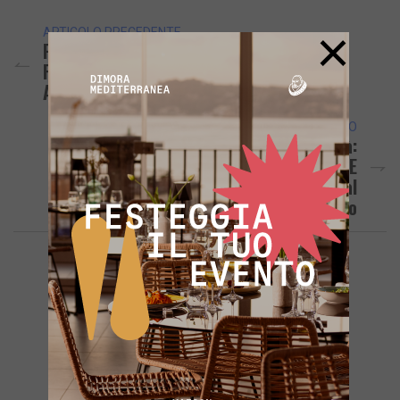
×
ARTICOLO PRECEDENTE
POZZUOLI/ Parcheggi Custoditi, Polizia E
Finanza Sequestrano Un’area Non
Autorizzata
ARTICOLO SUCCESSIVO
Il PD Di Pozzuoli Come Una Comunità:
Pronto Il «percorso Di Recupero E
Reinserimento» Per Gli Scappati Dal
Direttivo