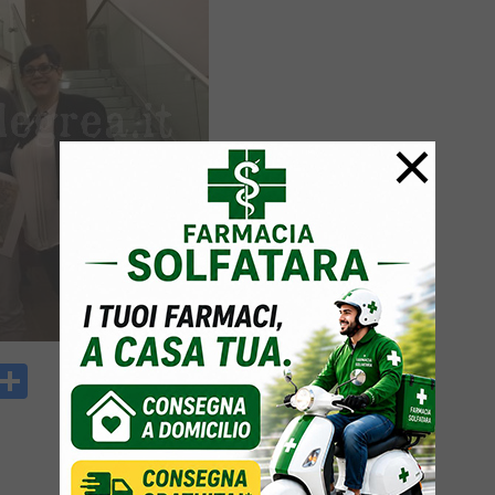
×
y
rintFriendly
Condividi
k