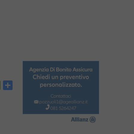
py
PrintFriendly
Condividi
nk