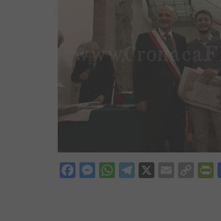
Facebook
Messenger
WhatsApp
Telegram
X
Email
Cop
P
Lin