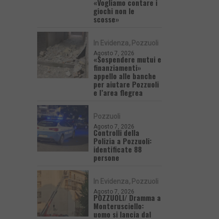
«Vogliamo contare i
giochi non le
scosse»
In Evidenza
Pozzuoli
Agosto 7, 2026
«Sospendere mutui e
finanziamenti»
appello alle banche
per aiutare Pozzuoli
e l’area flegrea
Pozzuoli
Agosto 7, 2026
Controlli della
Polizia a Pozzuoli:
identificate 88
persone
In Evidenza
Pozzuoli
Agosto 7, 2026
POZZUOLI/ Dramma a
Monterusciello:
uomo si lancia dal