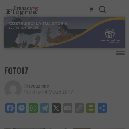
FOTO17
Redazione
Di
4 Marzo 2017
Pubblicato
Facebook
Messenger
WhatsApp
Telegram
X
Email
Copy
PrintFri
Condi
Link