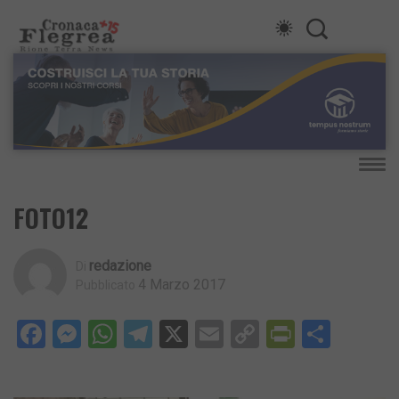
FOTO12
Redazione
Di
4 Marzo 2017
Pubblicato
Facebook
Messenger
WhatsApp
Telegram
X
Email
Copy
PrintFri
Condi
Link