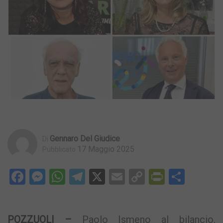
Gennaro Del Giudice
Di
17 Maggio 2025
Pubblicato
Facebook
Messenger
WhatsApp
Telegram
X
Email
Copy
PrintFri
Condi
Link
POZZUOLI –
Paolo Ismeno al bilancio,