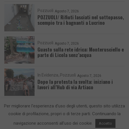
Pozzuoli
Agosto 7, 2026
POZZUOLI/ Rifiuti lasciati nel sottopasso,
scempio tra i bagnanti a Lucrino
Pozzuoli
Agosto 7, 2026
Guasto sulla rete idrica: Monterusciello e
parte di Licola senz’acqua
In Evidenza
Pozzuoli
Agosto 7, 2026
Dopo la protesta la svolta: iniziano i
lavori all’Hub di via Artiaco
Per migliorare l'esperienza d'uso degli utenti, questo sito utilizza
cookie di profilazione, propri o di terze parti. Continuando la
navigazione acconsenti all'uso dei cookie.
Accetto
CronacaFlegrea testata giornalistica - aut. Tribunale di Napoli n. 34 del