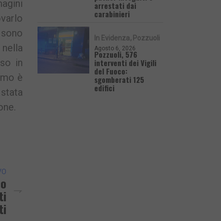
magini
arrestati dai
carabinieri
ovarlo
e sono
In Evidenza
Pozzuoli
 nella
Agosto 6, 2026
Pozzuoli, 576
rso in
interventi dei Vigili
del Fuoco:
uomo è
sgomberati 125
edifici
stata
one.
VO
no
ti
ti