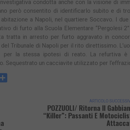
investigativa condotta anche con la visione di im
no però consentito di identificarlo subito e di tr
 abitazione a Napoli, nel quartiere Soccavo. I du
ativo di furto alla Scuola Elementare “Pergolesi 2”
ata tratta in arresto per furto aggravato in conco
 del Tribunale di Napoli per il rito direttissimo. L’
à per la stessa ipotesi di reato. La refurtiva è 
tto. Sequestrato un cacciavite utilizzato per l’effrazi
y
rintFriendly
Condividi
k
ARTICOLO SUCCESSI
POZZUOLI/ Ritorna Il Gabbia
“killer”: Passanti E Motociclis
ma
Attacca