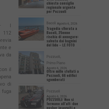
chiesto consiglio
regionale urgente
per Pozzuoli
Bacoli
Agosto 6, 2026
 I
Tragedia sfiorata a
Bacoli, 25enne
l 112
rischia di annegare:
revia
salvato dai bagnini
del lido – LE FOTO
ente e
eva da
Pozzuoli
Primo Piano
Agosto 6, 2026
con il
Oltre mille sfollati a
Pozzuoli, 66 edifici
ppena
sgomberati
vo di
a fuga
Pozzuoli
Agosto 6, 2026
POZZUOLI/ Non si
fermano all’alt: due
pusher inseguiti e