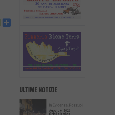
py
PrintFriendly
Condividi
nk
ULTIME NOTIZIE
In Evidenza
Pozzuoli
Agosto 6, 2026
Crisi sismica,