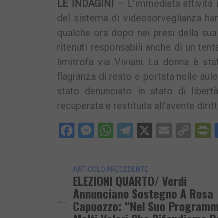
LE INDAGINI
– L’immediata attività 
del sistema di videosorveglianza han
qualche ora dopo nei presi della sua
ritenuti responsabili anche di un tent
limitrofa via Viviani. La donna è st
flagranza di reato e portata nelle aule
stato denunciato in stato di libert
recuperata e restituita all’avente diri
Facebook
Messenger
WhatsApp
Telegram
X
Email
Cop
P
Lin
ARTICOLO PRECEDENTE
ELEZIONI QUARTO/ Verdi
Annunciano Sostegno A Rosa
Capuozzo: “Nel Suo Program