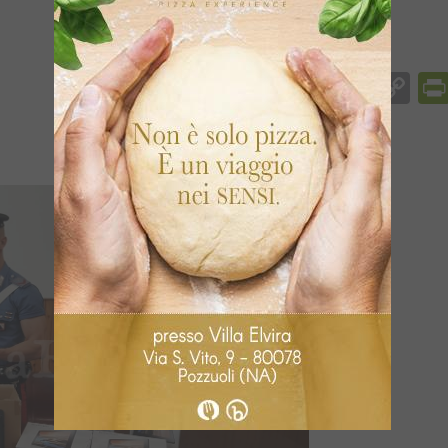
Facebook
Messenger
WhatsApp
Telegram
X
Email
Co
Li