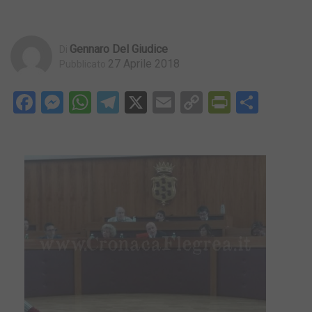
Gennaro Del Giudice
Di
27 Aprile 2018
Pubblicato
Facebook
Messenger
WhatsApp
Telegram
X
Email
Copy
PrintFri
Condi
Link