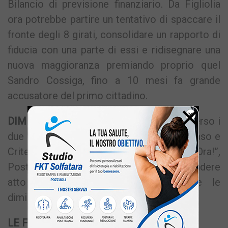
Bilancio di previsione finanziario. Da Figliolia
ora potrebbe partire un tentativo di spaccare il
fronte degli 8 girati, consolidare un rapporto di
fiducia con una parte di essi e ridisegnare una
nuova maggioranza premiando proprio quel
Sandro Cossiga, fino a 10 mesi fa grande
accusatore del primo cittadino.
×
DIMISSIONI
– Infine l’opposizione, attraverso i
due consiglieri del Movimento 5 stelle, Caso e
Critelli, e il consigliere di “Pozzuoli Ora!”,
Postiglione, ha chiesto al sindaco di prendere
atto delle difficoltà e di rassegnare le
dimissioni.
LE FOTO