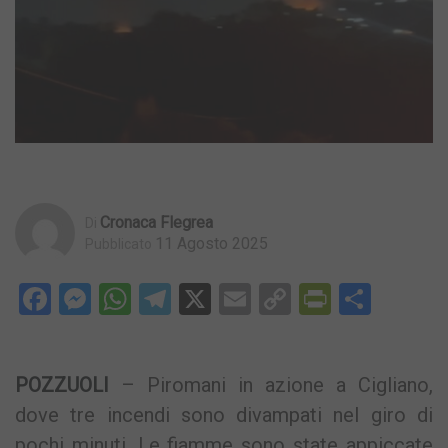
Cronaca Flegrea
Di
11 Agosto 2025
Pubblicato
Facebook
Messenger
WhatsApp
Telegram
X
Email
Copy
PrintFri
Condi
Link
POZZUOLI
– Piromani in azione a Cigliano,
dove tre incendi sono divampati nel giro di
pochi minuti. Le fiamme sono state appiccate