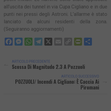
all’uscita dei tunnel in via Cupa Cigliano e in due
punti nei pressi degli Astroni. L’allarme è stato
lanciato da alcuni residenti della zona.
(Seguiranno aggiornamenti)
Facebook
Messenger
WhatsApp
Telegram
X
Email
Copy
PrintFri
Condi
Link
ARTICOLO PRECEDENTE
Scossa Di Magnitudo 2.3 A Pozzuoli
ARTICOLO SUCCESSIVO
POZZUOLI/ Incendi A Cigliano: È Caccia Ai
Piromani