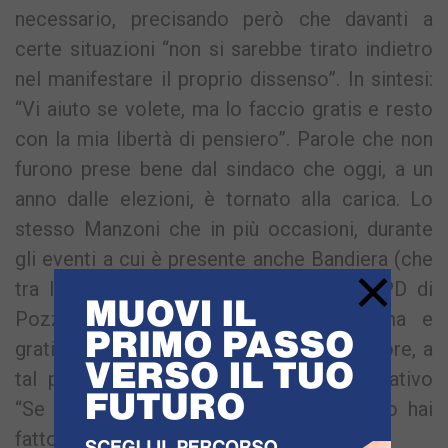
necessario, precisando però che davanti a
certe situazioni “non si sarebbe tirato indietro
nel manifestare il proprio dissenso”. In sintesi:
“Vi aiuto se volete, ma lo faccio gratis e resto
con la mia libertà di pensiero”. Parole che non
furono prese bene dal sindaco che oggi, a un
anno dalle elezioni, è tornato alla carica. Lo
stesso Manzoni che in più occasioni, durante
gli eventi a cui è presente anche Bandiera (che
×
tra l’altro è un componente attivo del PD di
Pozzuoli) ha sempre manifestato stima e
gratitudine per il lavoro svolto da assessore, a
tal punto da rendere legittimo l’interrogativo
“Se stava lavorando così bene perché lo hai
fatto dimettere?”.