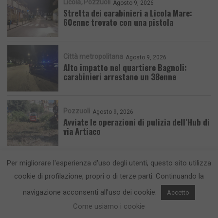
Licola
Pozzuoli
Agosto 9, 2026
Stretta dei carabinieri a Licola Mare:
60enne trovato con una pistola
Città metropolitana
Agosto 9, 2026
Alto impatto nel quartiere Bagnoli:
carabinieri arrestano un 38enne
Pozzuoli
Agosto 9, 2026
Avviate le operazioni di pulizia dell’Hub di
via Artiaco
Per migliorare l'esperienza d'uso degli utenti, questo sito utilizza
cookie di profilazione, propri o di terze parti. Continuando la
navigazione acconsenti all'uso dei cookie.
Accetto
CronacaFlegrea testata giornalistica - aut. Tribunale di Napoli n. 34 del
Come usiamo i cookie
23/05/2012.
Info e Contatti