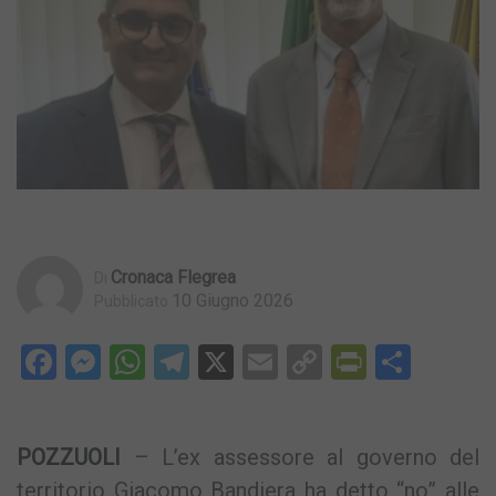
Cronaca Flegrea
Di
10 Giugno 2026
Pubblicato
Facebook
Messenger
WhatsApp
Telegram
X
Email
Copy
PrintFri
Condi
Link
POZZUOLI
– L’ex assessore al governo del
territorio Giacomo Bandiera ha detto “no” alle