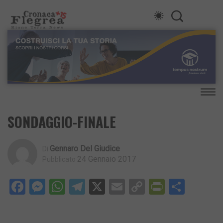
SONDAGGIO-FINALE
Gennaro Del Giudice
Di
24 Gennaio 2017
Pubblicato
Facebook
Messenger
WhatsApp
Telegram
X
Email
Copy
PrintFri
Condi
Link